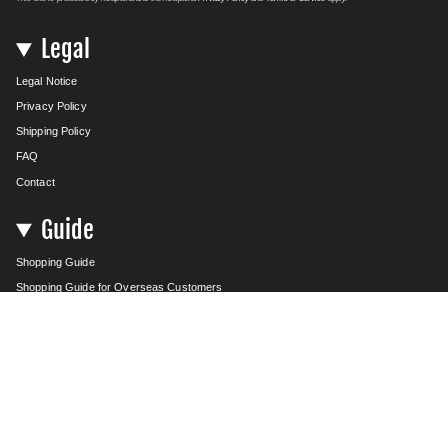
Legal
Legal Notice
Privacy Policy
Shipping Policy
FAQ
Contact
Guide
Shopping Guide
Shopping Guide for Overseas Customers
Search
Instagram
Language
Currency
ENGLISH
JPY ¥