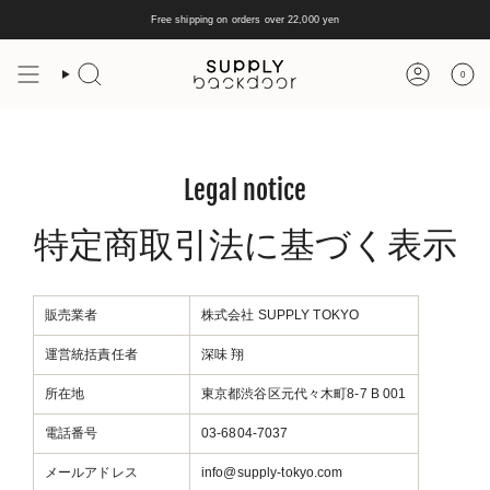
Skip
to
Free shipping on orders over 22,000 yen
content
0
Search
Account
Legal notice
特定商取引法に基づく表示
販売業者
株式会社 SUPPLY TOKYO
運営統括責任者
深味 翔
所在地
東京都渋谷区元代々木町8-7 B 001
電話番号
03-6804-7037
メールアドレス
info@supply-tokyo.com