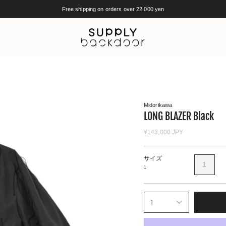
Free shipping on orders over 22,000 yen
Midorikawa
LONG BLAZER Black
¥143,000 JPY
サイズ
1
1
1