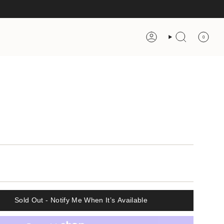
0
Account
Search
Sold Out - Notify Me When It’s Available